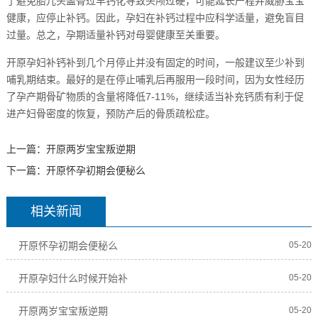
了避免胎儿头盖骨过早钙化导致头颅过硬，可能延长产程并威胁宝宝
健康，应停止补钙。因此，孕妇在补钙过程中应科学适量，避免盲目
过量。总之，孕期适量补钙对母婴健康至关重要。
开原孕妇补钙补到几个月停止并没有固定的时间，一般建议至少补到
哺乳期结束。最好的是在停止哺乳后再服用一段时间，因为女性经历
了孕产期骨矿物质的含量将降低7-11%，继续适当补充钙质有利于促
进产妇骨密度的恢复，预防产后的骨质疏松症。
上一篇：
开原两岁宝宝叛逆期
下一篇：
开原怀孕初期会便秘么
相关新闻
开原怀孕初期会便秘么
05-20
开原孕妇什么时候开始补
05-20
开原两岁宝宝叛逆期
05-20