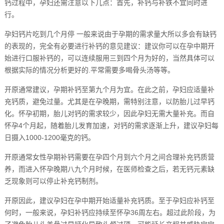
钙过程中，孕妇还需注意以下几点：首先，补钙与补铁不宜同时进
行。
孕妇钙片吃到几个月停 一般来说由于孕期的需求量大所以多会有缺钙
的表现的，完全有必要进行补钙的意见建议：建议你可以在孕中期开
始进行口服补钙的，可以连续服用三到四个月为好的，当然具体可以
根据实际的情况分析更好的.平常需要多喝骨头汤等等。
开原通常建议，孕期补钙至第九个月为宜。在此之前，孕妇应适量补
充钙质，避免过量。尤其是在孕晚期，需特别注意，以防胎儿过早钙
化。怀孕初期，胎儿对钙的需求较少，因此孕妇无需大量补充。而自
怀孕4个月起，随着胎儿发育加速，对钙的需求逐渐上升，建议孕妇每
日摄入1000-1200毫克的钙。
开原通常女性孕期补钙需要在孕四个月到六个月之间合理补充钙质营
养，而进入怀孕晚期八九个月时候，在医师检查之后，若无钙元素缺
乏现象则可以停止补充钙制剂。
开原因此，建议孕妇在孕中期开始适量补充钙质。至于孕妇应补钙至
何时，一般来说，孕妇补钙应持续至怀孕36周左右。超过此阶段，为