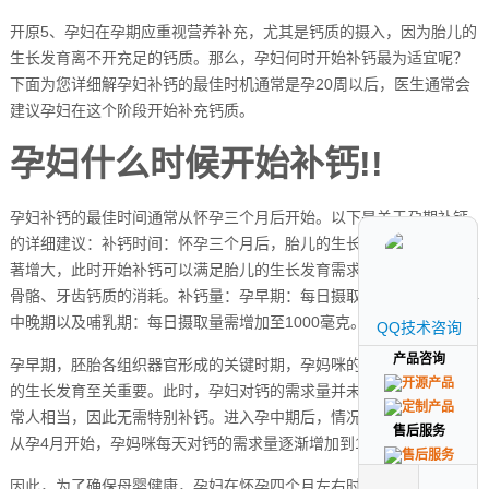
开原5、孕妇在孕期应重视营养补充，尤其是钙质的摄入，因为胎儿的
生长发育离不开充足的钙质。那么，孕妇何时开始补钙最为适宜呢？
下面为您详细解孕妇补钙的最佳时机通常是孕20周以后，医生通常会
建议孕妇在这个阶段开始补充钙质。
孕妇什么时候开始补钙!!
孕妇补钙的最佳时间通常从怀孕三个月后开始。以下是关于孕期补钙
的详细建议：补钙时间：怀孕三个月后，胎儿的生长对钙的需求量显
著增大，此时开始补钙可以满足胎儿的生长发育需求，同时避免母体
骨骼、牙齿钙质的消耗。补钙量：孕早期：每日摄取800毫克钙质。孕
中晚期以及哺乳期：每日摄取量需增加至1000毫克。
QQ技术咨询
QQ技术咨询
产品咨询
产品咨询
孕早期，胚胎各组织器官形成的关键时期，孕妈咪的营养状况对胎儿
的生长发育至关重要。此时，孕妇对钙的需求量并未显著增加，与正
常人相当，因此无需特别补钙。进入孕中期后，情况开始变化。大约
售后服务
售后服务
从孕4月开始，孕妈咪每天对钙的需求量逐渐增加到1000-1200毫克。
因此，为了确保母婴健康，孕妇在怀孕四个月左右时，应开始适量补