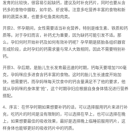
发育的比较快，很容易引起缺钙，建议及时补充钙片，同时也要从含
钙多的食物中摄取，如牛奶、虾皮等。注意多吃营养丰富的食物和新
鲜的蔬菜水果，也要多吃鱼类和肉类。
开原2、怀孕期间，女性需要适当补充营养，特别是维生素、铁质和钙
质等。对于孕妇而言，补钙尤为重要，因为缺钙可能引发不适。那
么，孕妇何时开始补钙及如何有效补钙呢？孕早期是胚胎各组织器官
形成阶段，此时孕妇的钙需求量与常人大致相同，因此不需要特别补
钙。
开原3、孕后期，是胎儿生长发育最迅速的时期，钙每天要增加700毫
克，孕妈咪应多进食含钙丰富的食物。这时的胎儿生长速度开始加
快，他需要钙，而孕妈咪每天饮食中的钙含量满足不了他的要求，他
就从孕妈咪的身体里“抢”，这个时期孕妇应根据自身身体情况进行营养
搭配。
4、序言：在怀孕时期如果想要补钙的话，可以选择服用钙片来进行补
充，吃钙片的时间是没有限制的，可以选择在早上，也可以选择在晚
上，如果想要最佳的吸收效果，最好是选择晚上临睡前服用钙片，这
样身体也能够更好的吸收钙片中的钙质。