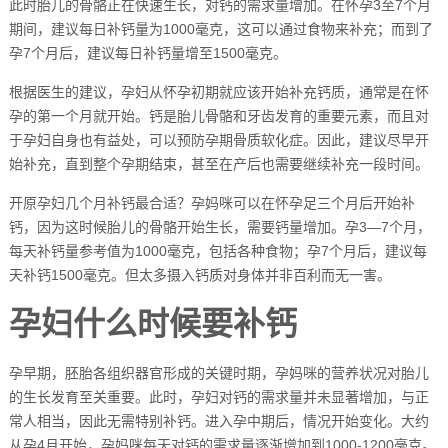
此时胎儿的骨骼正在快速生长，对钙的需求量增加。在怀孕3至7个月
期间，建议每日补钙量为1000毫克，这可以通过食物来补充；而到了
孕7个月后，建议每日补钙量增至1500毫克。
根据医生的建议，孕妇从怀孕初期就应该开始补充钙质，通常是在怀
孕的第一个月就开始。钙是胎儿骨骼和牙齿发育的重要元素，而且对
于孕妇自身也有益处，可以预防孕期骨质软化症。因此，建议尽早开
始补充，直到整个孕期结束，甚至在产后也需要继续补充一段时间。
开原孕妇几个月补钙最合适？孕妈咪可以在怀孕足三个月后开始补
钙，因为这时候胎儿的骨骼开始生长，需要钙量增加。孕3—7个月，
每天补钙量参考值为1000毫克，包括各种食物；孕7个月后，建议每
天补钙1500毫克。但太多摄入钙质对身体并非百利而无一害。
孕妇什么时候要补钙
孕早期，胚胎各组织器官形成的关键时期，孕妈咪的营养状况对胎儿
的生长发育至关重要。此时，孕妇对钙的需求量并未显著增加，与正
常人相当，因此无需特别补钙。进入孕中期后，情况开始变化。大约
从孕4月开始，孕妈咪每天对钙的需求量逐渐增加到1000-1200毫克。