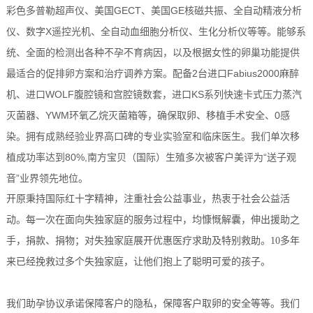
彩色多普勒超声仪、美国GECT、美国GE核磁共振、全自动精液分析
仪、数字X遥控光机、全自动血细胞分析仪、生化分析仪等等。能够系
统、全面的检测出各种不孕不育病因，以及根据女性的卵巢功能提供
最适合的促排卵方案和治疗调养方案。配备2台进口Fabius2000麻醉
机、进口WOLF腹腔镜和宫腔镜数套，进口KS系列快速卡式压力蒸汽
灭菌器、YWM环氧乙烷灭菌箱等，确保取卵、移植手术安全、0感
染。拥有成熟经验业界高口碑的专业实验室和临床医生。我们单次移
植成功率达到80%,南方宝贝（国际）生殖多次被客户美评为“送子观
音”业界领先地位。
开原秉持国际红十字精神，注重社会公益事业，热衷于社会公益活
动。每一次在面向失独家庭的服务过程中，均慷慨解囊，伸出援助之
手，捐款、捐物；对失独家庭展开优惠医疗求助及特别救助。10多年
来已经挽救过多个失独家庭，让他们抱上了聪明可爱的孩子。
我们助孕协议承诺保障客户的隐私，保障客户取卵的安全等等。我们