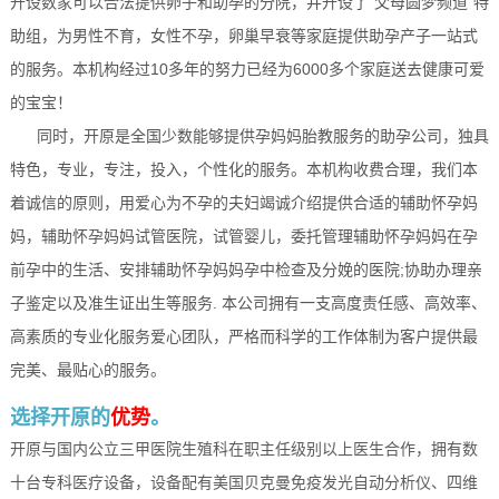
开设数家可以合法提供卵子和助孕的分院，并开设了“父母圆梦频道”特
助组，为男性不育，女性不孕，卵巢早衰等家庭提供助孕产子一站式
的服务。本机构经过10多年的努力已经为6000多个家庭送去健康可爱
的宝宝！
同时，开原是全国少数能够提供孕妈妈胎教服务的助孕公司，独具
特色，专业，专注，投入，个性化的服务。本机构收费合理，我们本
着诚信的原则，用爱心为不孕的夫妇竭诚介绍提供合适的辅助怀孕妈
妈，辅助怀孕妈妈试管医院，试管婴儿，委托管理辅助怀孕妈妈在孕
前孕中的生活、安排辅助怀孕妈妈孕中检查及分娩的医院;协助办理亲
子鉴定以及准生证出生等服务. 本公司拥有一支高度责任感、高效率、
高素质的专业化服务爱心团队，严格而科学的工作体制为客户提供最
完美、最贴心的服务。
选择开原的
优势
。
开原与国内公立三甲医院生殖科在职主任级别以上医生合作，拥有数
十台专科医疗设备，设备配有美国贝克曼免疫发光自动分析仪、四维