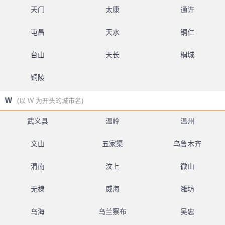
天门
太康
通许
屯昌
天水
铜仁
台山
天长
桐城
铜陵
W
(以 W 为开头的城市名)
武义县
温岭
温州
文山
五家渠
乌鲁木齐
渭南
汶上
微山
无棣
威海
潍坊
乌海
乌兰察布
吴忠