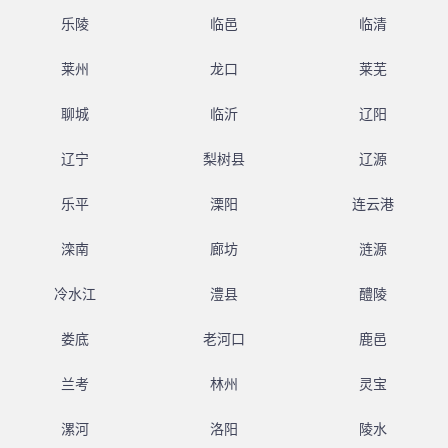
乐陵
临邑
临清
莱州
龙口
莱芜
聊城
临沂
辽阳
辽宁
梨树县
辽源
乐平
溧阳
连云港
滦南
廊坊
涟源
冷水江
澧县
醴陵
娄底
老河口
鹿邑
兰考
林州
灵宝
漯河
洛阳
陵水