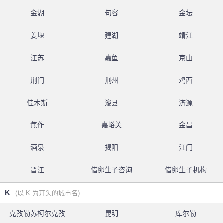
金湖
句容
金坛
姜堰
建湖
靖江
江苏
嘉鱼
京山
荆门
荆州
鸡西
佳木斯
浚县
济源
焦作
嘉峪关
金昌
酒泉
揭阳
江门
晋江
借卵生子咨询
借卵生子机构
K
(以 K 为开头的城市名)
克孜勒苏柯尔克孜
昆明
库尔勒