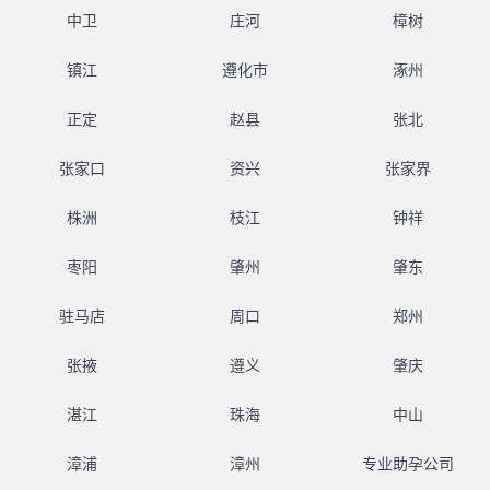
中卫
庄河
樟树
镇江
遵化市
涿州
正定
赵县
张北
张家口
资兴
张家界
株洲
枝江
钟祥
枣阳
肇州
肇东
驻马店
周口
郑州
张掖
遵义
肇庆
湛江
珠海
中山
漳浦
漳州
专业助孕公司