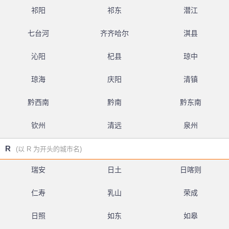
祁阳
祁东
潜江
七台河
齐齐哈尔
淇县
沁阳
杞县
琼中
琼海
庆阳
清镇
黔西南
黔南
黔东南
钦州
清远
泉州
R
(以 R 为开头的城市名)
瑞安
日土
日喀则
仁寿
乳山
荣成
日照
如东
如皋