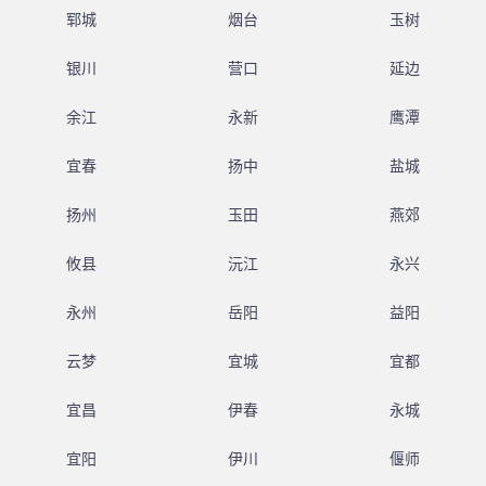
郓城
烟台
玉树
银川
营口
延边
余江
永新
鹰潭
宜春
扬中
盐城
扬州
玉田
燕郊
攸县
沅江
永兴
永州
岳阳
益阳
云梦
宜城
宜都
宜昌
伊春
永城
宜阳
伊川
偃师