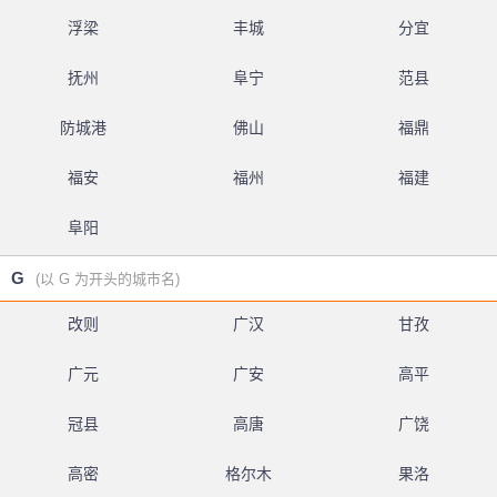
浮梁
丰城
分宜
抚州
阜宁
范县
防城港
佛山
福鼎
福安
福州
福建
阜阳
G
(以 G 为开头的城市名)
改则
广汉
甘孜
广元
广安
高平
冠县
高唐
广饶
高密
格尔木
果洛