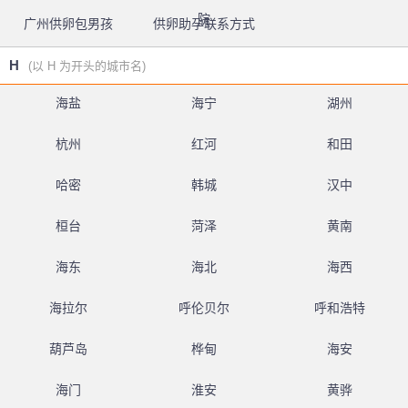
院
广州供卵包男孩
供卵助孕联系方式
H
(以 H 为开头的城市名)
海盐
海宁
湖州
杭州
红河
和田
哈密
韩城
汉中
桓台
菏泽
黄南
海东
海北
海西
海拉尔
呼伦贝尔
呼和浩特
葫芦岛
桦甸
海安
海门
淮安
黄骅