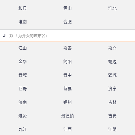
和县
黄山
淮北
淮南
合肥
J
(以 J 为开头的城市名)
江山
嘉善
嘉兴
金华
简阳
靖边
晋城
晋中
鄄城
巨野
莒县
济宁
济南
锦州
吉林
进贤
景德镇
吉安
九江
江西
江阴