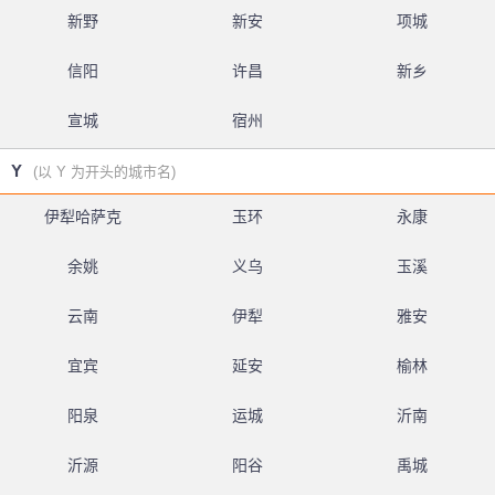
新野
新安
项城
信阳
许昌
新乡
宣城
宿州
Y
(以 Y 为开头的城市名)
伊犁哈萨克
玉环
永康
余姚
义乌
玉溪
云南
伊犁
雅安
宜宾
延安
榆林
阳泉
运城
沂南
沂源
阳谷
禹城