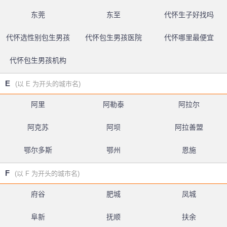
东莞
东至
代怀生子好找吗
代怀选性别包生男孩
代怀包生男孩医院
代怀哪里最便宜
代怀包生男孩机构
E
(以 E 为开头的城市名)
阿里
阿勒泰
阿拉尔
阿克苏
阿坝
阿拉善盟
鄂尔多斯
鄂州
恩施
F
(以 F 为开头的城市名)
府谷
肥城
凤城
阜新
抚顺
扶余