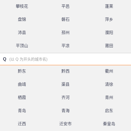
攀枝花
平邑
蓬莱
盘锦
磐石
萍乡
沛县
邳州
濮阳
平顶山
平凉
莆田
Q
(以 Q 为开头的城市名)
黔东
黔西
衢州
曲靖
渠县
清徐
栖霞
齐河
青州
青岛
青海
启东
迁西
迁安市
秦皇岛