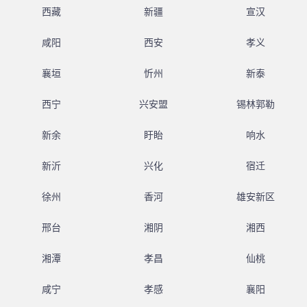
西藏
新疆
宣汉
咸阳
西安
孝义
襄垣
忻州
新泰
西宁
兴安盟
锡林郭勒
新余
盱眙
响水
新沂
兴化
宿迁
徐州
香河
雄安新区
邢台
湘阴
湘西
湘潭
孝昌
仙桃
咸宁
孝感
襄阳