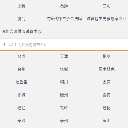
上杭
石狮
三明
厦门
试管代怀生子合法吗
试管包生男孩哪家专业
深圳合法供卵试管中心
T
(以 T 为开头的城市名)
台湾
天津
桐乡
台州
塔城
图木舒克
吐鲁番
铜川
太原
郯城
滕州
泰安
通辽
铁岭
通化
泰兴
泰州
唐山