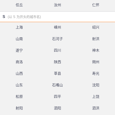
任丘
汝州
仁怀
S
(以 S 为开头的城市名)
上海
嵊州
绍兴
山南
石河子
射洪
遂宁
四川
神木
商洛
陕西
朔州
山西
莘县
寿光
山东
石嘴山
沈阳
松原
四平
上饶
射阳
泗阳
泗洪