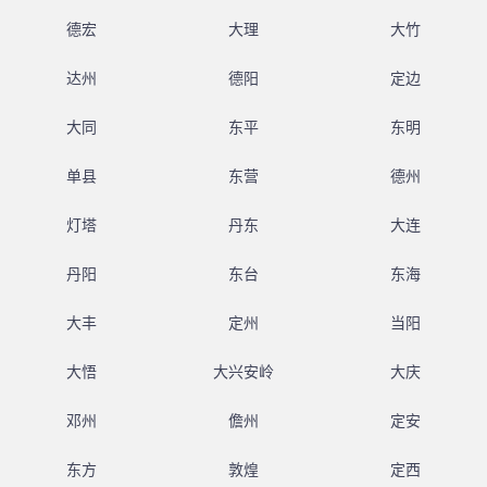
德宏
大理
大竹
达州
德阳
定边
大同
东平
东明
单县
东营
德州
灯塔
丹东
大连
丹阳
东台
东海
大丰
定州
当阳
大悟
大兴安岭
大庆
邓州
儋州
定安
东方
敦煌
定西