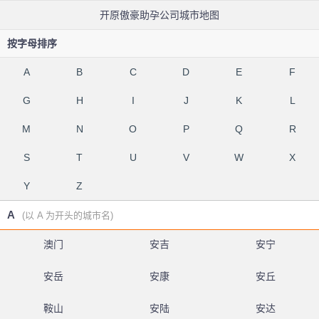
开原傲豪助孕公司城市地图
按字母排序
A
B
C
D
E
F
G
H
I
J
K
L
M
N
O
P
Q
R
S
T
U
V
W
X
Y
Z
A
(以 A 为开头的城市名)
澳门
安吉
安宁
安岳
安康
安丘
鞍山
安陆
安达