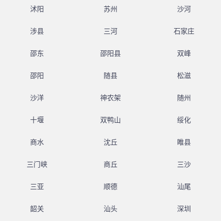
沭阳
苏州
沙河
涉县
三河
石家庄
邵东
邵阳县
双峰
邵阳
随县
松滋
沙洋
神农架
随州
十堰
双鸭山
绥化
商水
沈丘
睢县
三门峡
商丘
三沙
三亚
顺德
汕尾
韶关
汕头
深圳