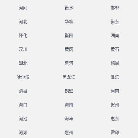
河间
衡水
邯郸
河北
华容
衡东
怀化
衡阳
湖南
汉川
黄冈
黄石
湖北
黑河
鹤岗
哈尔滨
黑龙江
淮滨
滑县
鹤壁
河南
海口
海南
贺州
河池
海丰
惠东
河源
惠州
霍邱