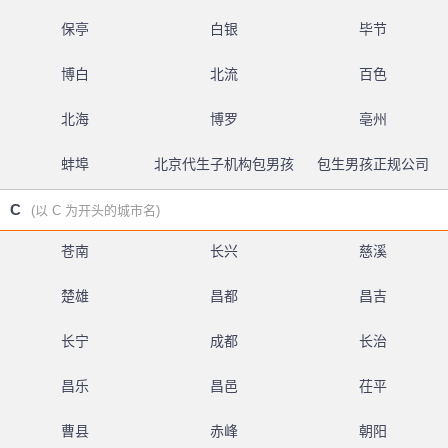
保亭
白银
毕节
博白
北流
百色
北海
博罗
亳州
蚌埠
北京代生子机构包男孩
包生男孩正规公司
C
(以 C 为开头的城市名)
苍南
长兴
慈溪
楚雄
昌都
昌吉
长宁
成都
长治
昌乐
昌邑
茌平
曹县
赤峰
朝阳