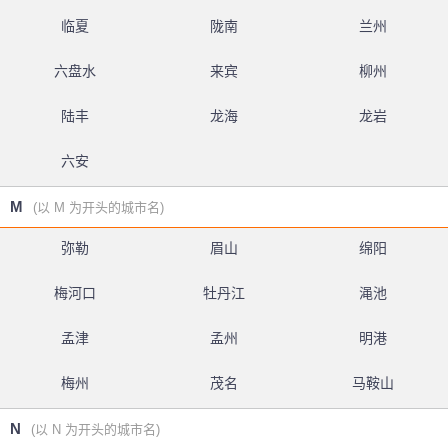
临夏
陇南
兰州
六盘水
来宾
柳州
陆丰
龙海
龙岩
六安
M
(以 M 为开头的城市名)
弥勒
眉山
绵阳
梅河口
牡丹江
渑池
孟津
孟州
明港
梅州
茂名
马鞍山
N
(以 N 为开头的城市名)