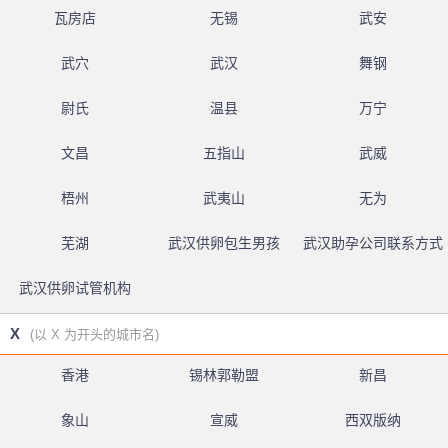
瓦房店
无锡
武安
武穴
武汉
舞钢
尉氏
温县
万宁
文昌
五指山
武威
梧州
武夷山
无为
芜湖
武汉供卵包生男孩
武汉助孕公司联系方式
武汉供卵试管机构
X
(以 X 为开头的城市名)
香港
锡林郭勒盟
新昌
象山
宣威
西双版纳