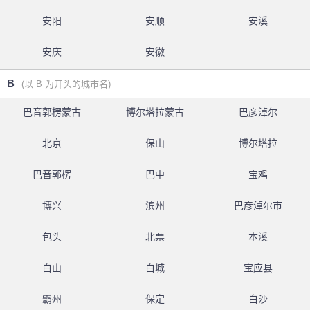
安阳
安顺
安溪
安庆
安徽
B
(以 B 为开头的城市名)
巴音郭楞蒙古
博尔塔拉蒙古
巴彦淖尔
北京
保山
博尔塔拉
巴音郭楞
巴中
宝鸡
博兴
滨州
巴彦淖尔市
包头
北票
本溪
白山
白城
宝应县
霸州
保定
白沙