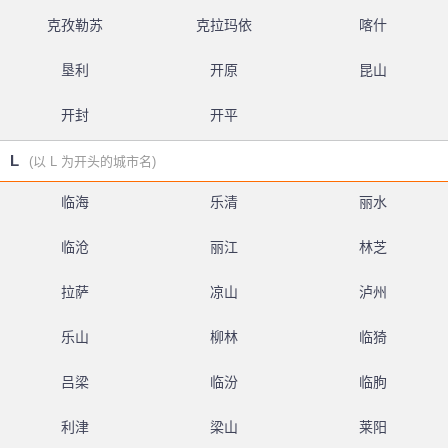
克孜勒苏
克拉玛依
喀什
垦利
开原
昆山
开封
开平
L
(以 L 为开头的城市名)
临海
乐清
丽水
临沧
丽江
林芝
拉萨
凉山
泸州
乐山
柳林
临猗
吕梁
临汾
临朐
利津
梁山
莱阳