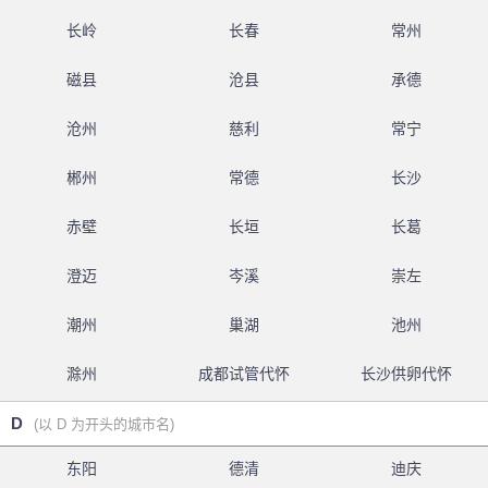
长岭
长春
常州
磁县
沧县
承德
沧州
慈利
常宁
郴州
常德
长沙
赤壁
长垣
长葛
澄迈
岑溪
崇左
潮州
巢湖
池州
滁州
成都试管代怀
长沙供卵代怀
D
(以 D 为开头的城市名)
东阳
德清
迪庆