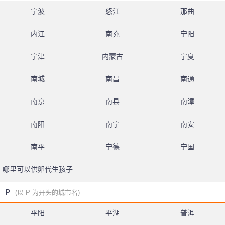
宁波
怒江
那曲
内江
南充
宁阳
宁津
内蒙古
宁夏
南城
南昌
南通
南京
南县
南漳
南阳
南宁
南安
南平
宁德
宁国
哪里可以供卵代生孩子
P
(以 P 为开头的城市名)
平阳
平湖
普洱