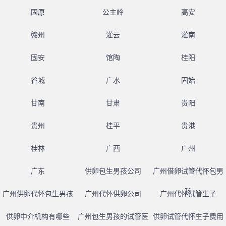
固原
公主岭
高安
赣州
灌云
灌南
固安
馆陶
桂阳
谷城
广水
固始
甘南
甘肃
贵阳
贵州
桂平
贵港
桂林
广西
广州
广东
供卵包生男孩公司
广州借卵试管代怀包男
孩
广州供卵代怀包生男孩
广州代怀供卵公司
广州代怀试管生子
供卵中介机构有哪些
广州包生男孩的试管医
供卵试管代怀生子费用