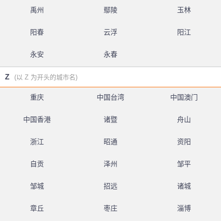
禹州
鄢陵
玉林
阳春
云浮
阳江
永安
永春
Z
(以 Z 为开头的城市名)
重庆
中国台湾
中国澳门
中国香港
诸暨
舟山
浙江
昭通
资阳
自贡
泽州
邹平
邹城
招远
诸城
章丘
枣庄
淄博