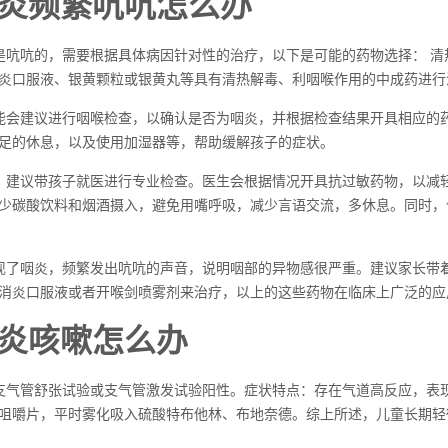
炎频繁吭吭怎么办
是吭吭的，需要根据具体病因针对性的治疗，以下是可能的药物选择： 清
炎口服液、银黄颗粒或银黄丸等具有清热解毒、利咽喉作用的中成药进行
能会建议进行咽喉检查，以确认是否为咽炎，并根据检查结果开具相应的
足的休息，以及使用加湿器等，帮助缓解孩子的症状。
，建议带孩子就医进行专业检查。医生会根据情况开具抗过敏药物，以减
少碳酸饮料和烟酒摄入，避免用嘴呼吸，减少言语交流，多休息。同时，
现了咽炎，频繁发出吭吭的声音，说明咽部的异物感很严重。建议家长带
消炎口服液或者开喉剑喷雾剂来治疗，以上的这些药物在临床上广泛的应
炎咳嗽怎么办
支气管舒张试验或支气管激发试验阳性。症状特点：存在气道高反应，表
咀嚼片，平时雾化吸入硫酸特布他林、布地奈德。综上所述，儿童长期轻