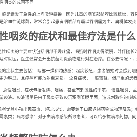
性咽炎的成因不同。
一般是继发于急性的上呼吸道感染，因为儿童的咽喉部黏膜比较疏松，容
是溶血性链球菌，常常会引起患者咽喉部疼痛以吞咽痛为主、扁桃体发炎
性咽炎的症状和最佳疗法是什么
急性咽炎的主要症状包括咽部干燥疼痛，喝奶时吞咽变得缓慢，并伴随长
及时就医，医生通常会开出抗菌消炎药物进行对症治疗。在必要情况下，
炎的症状主要包括： 咽部干燥和灼热感：起病较急，患者初始时会感到咽
更为明显，且疼痛可能放射至耳部。 全身症状：一般较轻，但严重的患
： 急性咽炎：症状包括发烧、咽痛，甚至有刺激性的干咳。 慢性咽炎：
量痰液。痰液通常是由于鼻炎导致痰沉积到喉咙里面，造成刺激性的咳嗽
患者尤其小孩出现高热，超过35℃，需要给予口服退烧药物或物理降温
霉素类；病毒感染：对于由病毒感染所致患者，可以给予抗病毒药物，同