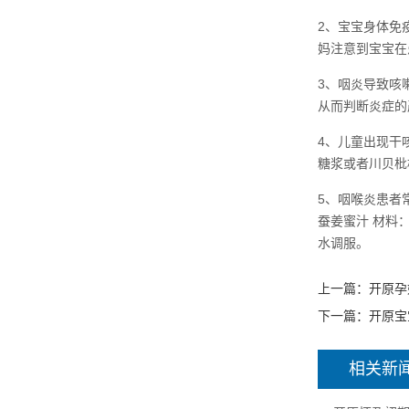
2、宝宝身体免
妈注意到宝宝在
3、咽炎导致咳
从而判断炎症的
4、儿童出现干
糖浆或者川贝枇
5、咽喉炎患者
蚕姜蜜汁 材料
水调服。
上一篇：
开原孕
下一篇：
开原宝
相关新