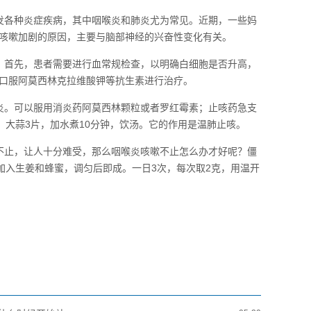
发各种炎症疾病，其中咽喉炎和肺炎尤为常见。近期，一些妈
咳嗽加剧的原因，主要与脑部神经的兴奋性变化有关。
：首先，患者需要进行血常规检查，以明确白细胞是否升高，
口服阿莫西林克拉维酸钾等抗生素进行治疗。
炎。可以服用消炎药阿莫西林颗粒或者罗红霉素；止咳药急支
，大蒜3片，加水煮10分钟，饮汤。它的作用是温肺止咳。
不止，让人十分难受，那么咽喉炎咳嗽不止怎么办才好呢？僵
，加入生姜和蜂蜜，调匀后即成。一日3次，每次取2克，用温开