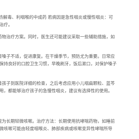
热解毒、利咽喉的中成药 若病因是急性咽炎或慢性咽炎：可
治疗。
药物治疗方案。同时，医生还可能建议采取一些辅助措施，如
轻嗓子不适，促进康复。在干燥季节，预防尤为重要。日常应
保持良好的口腔卫生习惯，早晚刷牙，饭后漱口，对保护嗓子
着孩子到医院详细的检查，之后考虑应用小儿咽扁颗粒、蓝芩
用，都能够治疗孩子的急慢性咽炎，建议有选择性的使用。
现为长期轻微咳嗽。治疗方法：长期使用抗哮喘药物，如睡前
微咳嗽可能由轻度咽喉炎、肺部疾病或咳嗽变异性哮喘所导