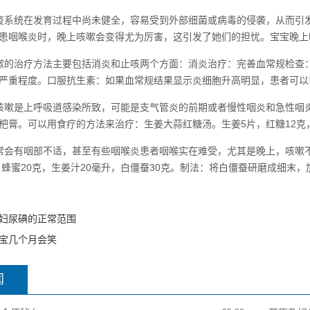
疫系统在发育过程中尚未健全，容易受到外部细菌或病毒的侵袭，从而引
患咽喉炎时，晚上咳嗽会变得尤为厉害，这引发了她们的担忧。宝宝晚上
嗽的治疗方法主要包括消炎和止咳两个方面：消炎治疗：完善血常规检查
严重程度。口服抗生素：如果血常规结果显示炎细胞升高明显，患者可以
咳嗽是上呼吸道感染所致，可能是支气管炎的前期或者慢性咽炎和急性咽
杷膏。可以用食疗的方法来治疗：生姜大蒜红糖汤。生姜5片，红糖12克
常会有咽部不适，甚至有些咽喉炎患者咽喉实在难受，尤其是晚上，咳嗽
：蜂蜜20克，生姜汁20毫升，白僵蚕30克。制法：将白僵蚕研磨成细末
妇尿碘的正常范围
宝几个月会笑
闻