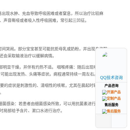
易出现水肿、充血导致呼吸困难或者窒息，所以治疗比较麻
、声音嘶哑或者吸入性呼吸困难，常引起三凹征。
时间哭闹。部分宝宝甚至可能抗拒母乳或奶粉，并出现身体酸
还会采取输液治疗以缓解病情。
部明显干燥，并伴有灼热不适。 咽喉疼痛：随后出现咽喉疼
者可能出现发热、头痛等症状。病程通常持续一周左右。
QQ技术咨询
QQ技术咨询
主要的症状是刺激性的、清咽性的咳嗽，尤其在晨起时较为常
产品咨询
产品咨询
。
；细菌感染：若患者由细菌感染所致，可以用抗菌素进行治疗，
售后服务
售后服务
时局部给予含片、漱口水进行治疗。