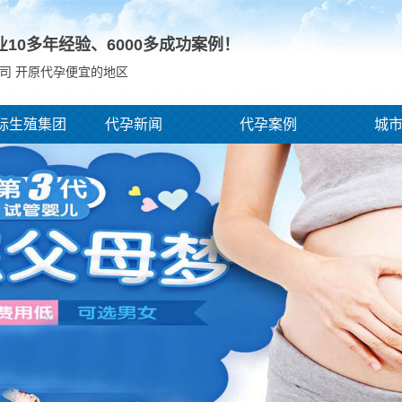
业10多年经验、
6000
多成功案例！
司 开原代孕便宜的地区
际生殖集团
代孕新闻
代孕案例
城