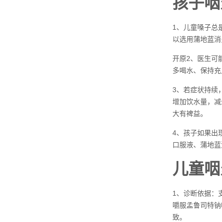
孩子咽
1、儿童嗓子总
以选用蒲地蓝消
开原2、医生可
多喝水、保持充
3、若症状持续
增加饮水量，减
大有裨益。
4、孩子如果出
口服液、蒲地蓝
儿童咽
1、诊断依据：
嚼服孟鲁司特钠
致。