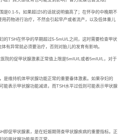
是0.1-5，如果超过5的话就说明偏高了；在怀孕的中晚期不
需要用药物进行治疗，不然会引起早产或者流产，以及低体重儿
TSH在怀孕的早期超过5-5mU/L之间，这时需要检查甲状
检查抗体有异常就必须要治疗，否则对胎儿的发育有影响。
院的促甲状腺激素正常值上限是5mIU/L或者5mIU/L，对于
简称，是维持机体甲状腺功能正常的重要垂体激素。如果孕妇的
，可能表示甲状腺功能减退，而TSH水平过低则可能表示甲状腺
：TSH即促甲状腺素，是在妊娠期筛查甲状腺疾病的重要指标。正
孕妇的甲状腺功能是否正常。