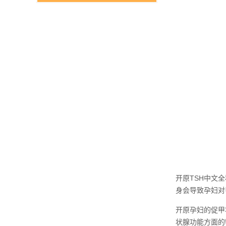
开原TSH中文
身会导致孕妇对
开原孕妇的促甲
状腺功能方面的