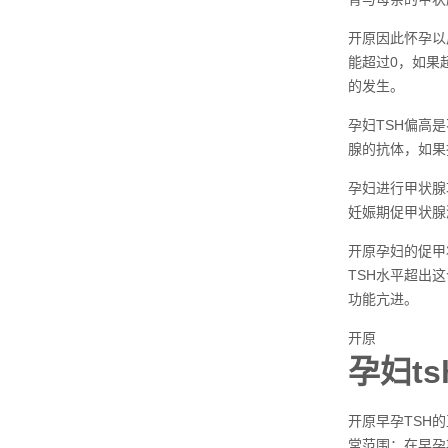
开原因此怀孕以
能超过0，如果
的发生。
孕妇TSH偏高
腺的抗体，如果
孕妇进行甲状腺功
妊娠期促甲状腺激
开原孕妇的促甲
TSH水平超出
功能亢进。
开原
孕妇t
开原早孕TSH
常范围：在早孕