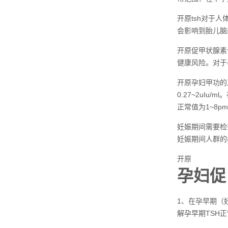
开原tsh对于
会影响到胎儿脑
开原促甲状腺素
健康风险。对于
开原孕妇甲功的
0.27~2uI
正常值为1~8pmo
妊娠期间需要检查
妊娠期间人群的
开原
孕妇促
1、在孕早期（
解孕早期TSH正