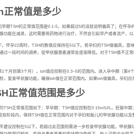
sh正常值是多少
的早期TSH的正常值范围是0.1-5，如果超过5的话就说明偏高了；在怀孕
腺功能在减退，这时需要用药物进行治疗，不然会引起早产或者流产，以
下，怀孕22周时，TSH的数值应保持在5以下。若孕妇的TSH值偏高，
通过一段时间的调养，促甲状腺激素通常会逐渐降低。对于TSH值不正
1个月到第3个月），tsh值应控制在0.3~5的范围内。进入孕中期（第4个
检，复查甲状腺功能，确保tsh值在正常范围内。如果tsh值偏高，孕妇
SH正常值范围是多少
TSH正常值范围如下：早孕期：TSH值应控制在0.15mIU/L。妊娠中期：
/L。在这些阶段内，保持TSH值在正常范围内对于孕妇和胎儿的甲状腺功能以
水平建议控制在5以下，若超过此范围则需进一步检查甲状腺功能。甲状
腺功能密切相关。若母亲患有严重的甲状腺功能低下，胎儿可能会出现呆