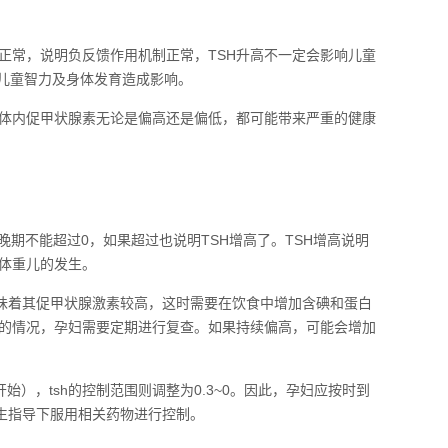
正常，说明负反馈作用机制正常，TSH升高不一定会影响儿童
对儿童智力及身体发育造成影响。
体内促甲状腺素无论是偏高还是偏低，都可能带来严重的健康
晚期不能超过0，如果超过也说明TSH增高了。TSH增高说明
体重儿的发生。
意味着其促甲状腺激素较高，这时需要在饮食中增加含碘和蛋白
常的情况，孕妇需要定期进行复查。如果持续偏高，可能会增加
开始），tsh的控制范围则调整为0.3~0。因此，孕妇应按时到
医生指导下服用相关药物进行控制。