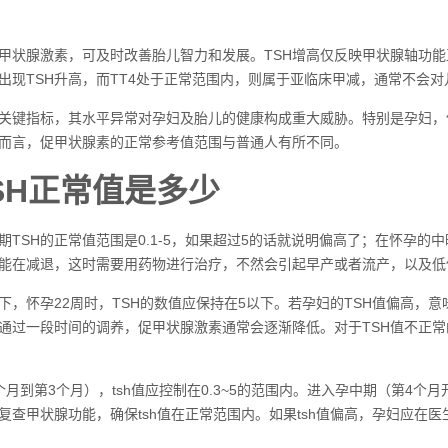
甲状腺激素，可及时改善胎儿智力和发展。TSH增高仅反映甲状腺轴功能
出现TSH升高，而TT4处于正常范围内，则属于亚临床甲减，通常不会
关键指标，其水平异常对孕妇及胎儿的健康构成重大威胁。特别是孕妇，
而言，促甲状腺素的正常参考值范围与普通人有所不同。
SH正常值是多少
期TSH的正常值范围是0.1-5，如果超过5的话就说明偏高了；在怀孕的中
能在减退，这时需要用药物进行治疗，不然会引起早产或者流产，以及低
下，怀孕22周时，TSH的数值应保持在5以下。若孕妇的TSH值偏高，
通过一段时间的调养，促甲状腺激素通常会逐渐降低。对于TSH值不正
月到第3个月），tsh值应控制在0.3~5的范围内。进入孕中期（第4个月
复查甲状腺功能，确保tsh值在正常范围内。如果tsh值偏高，孕妇应在