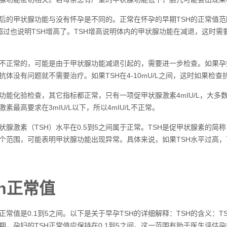
后的甲状腺功能与没有怀孕是不同的。正常在怀孕的早期TSH的正常值范围
超过也说明TSH增高了。TSH增高说明体内的甲状腺功能在减退，这时
是不正常的，可能是由于甲状腺功能减退引起的，需要进一步检查。如果孕妇的
抗体没有问题就不需要治疗。如果TSH在4-10mU/L之间，这时如果
能化验检查，其它指标都正常，只有一项促甲状腺激素4mIU/L，大多数医
素最高要求在3mIU/L以下，所以4mIU/L不正常。
状腺激素（TSH）水平在0.5到5之间属于正常。TSH是促甲状腺素的
这个范围，可能表明甲状腺功能出现异常。具体来说，如果TSH水平过高
sh正常值
的正常值是0.1到5之间。以下是关于早孕TSH的详细解释：TSH的含义
期，孕妇的TSH正常值应保持在0.1到5之间。这一范围有助于医生评估