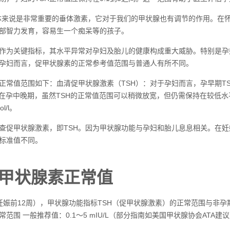
人体来说是非常重要的垂体激素，它对于我们的甲状腺也有调节的作用。在怀
部智力发育，容易生一个痴呆等的孩子。
作为关键指标，其水平异常对孕妇及胎儿的健康构成重大威胁。特别是孕
孕妇而言，促甲状腺素的正常参考值范围与普通人有所不同。
正常值范围如下：血清促甲状腺激素（TSH）：对于孕妇而言，孕早期TSH
u/ml。在孕中晚期，虽然TSH的正常值范围可以稍微放宽，但仍需保持在
l/l。
促甲状腺激素，即TSH。因为甲状腺功能与孕妇和胎儿息息相关。在妊娠中期1
标准值不同。
甲状腺素正常值
妊娠前12周），甲状腺功能指标TSH（促甲状腺激素）的正常范围与非
常范围 一般推荐值：0.1～5 mIU/L（部分指南如美国甲状腺协会ATA建