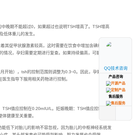
的中晚期不能超过0，如果超过也说明TSH增高了。TSH增高
及低体重儿的发生。
意味着其促甲状腺激素较高，这时需要在饮食中增加含碘和蛋白
常的情况，孕妇需要定期进行复查。如果持续偏高，可能会增加
QQ技术咨询
QQ技术咨询
月开始），tsh的控制范围则调整为0.3~0。因此，孕妇应按
产品咨询
产品咨询
应在医生指导下服用相关药物进行控制。
售后服务
售后服务
TSH值应控制在0.20mIU/L。妊娠晚期：TSH值应控制在
及整体健康至关重要。
腺功能低下对胎儿的影响不容忽视，因为胎儿的中枢神经系统发
小症，其头部发育也可能受到影响，智力发展也会受限。