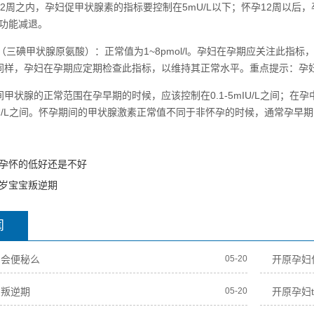
12周之内，孕妇促甲状腺素的指标要控制在5mU/L以下；怀孕12周以后
功能减退。
3（三碘甲状腺原氨酸）：正常值为1~8pmol/l。孕妇在孕期应关注此指
ol/l。同样，孕妇在孕期应定期检查此指标，以维持其正常水平。重点提示
甲状腺的正常范围在孕早期的时候，应该控制在0.1-5mIU/L之间；在孕中
0mIU/L之间。怀孕期间的甲状腺激素正常值不同于非怀孕的时候，通常孕
孕怀的低好还是不好
岁宝宝叛逆期
闻
期会便秘么
05-20
开原孕妇
宝叛逆期
05-20
开原孕妇t