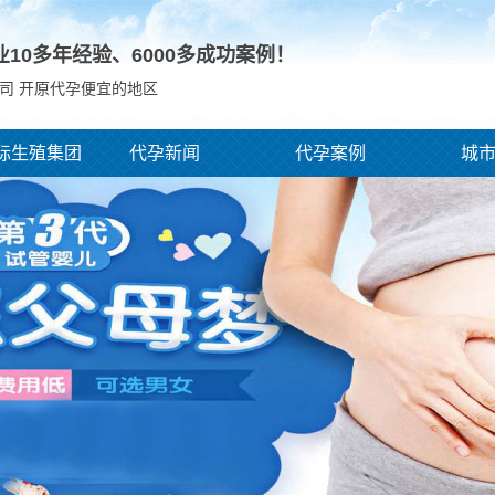
业10多年经验、
6000
多成功案例！
司 开原代孕便宜的地区
际生殖集团
代孕新闻
代孕案例
城