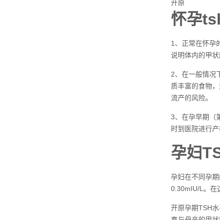
开原
怀孕t
1、正常在怀孕
说明体内的甲状
2、在一般情况
质丰富的食物，
流产的风险。
3、在孕早期（第
时到医院进行产
孕妇T
孕妇在不同孕期的
0.30mIU
开原孕期TSH
育与母亲的甲状