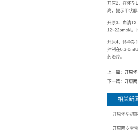
开原2、在怀孕
高，提示甲状腺
开原3、血清T
12~22pm
开原4、怀孕期间
控制在0.3-
药治疗。
上一篇：
开原怀
下一篇：
开原两
相关新
开原怀孕初
开原两岁宝