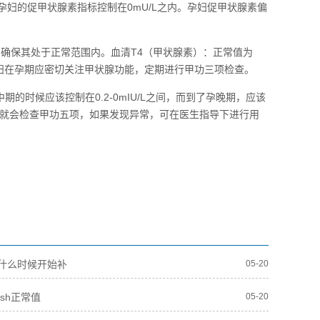
，孕妇的促甲状腺素指标控制在0mU/L之内。孕妇促甲状腺素偏
标，确保其处于正常范围内。血清T4（甲状腺素）：正常值为
：孕妇在孕期应密切关注甲状腺功能，定期进行甲功三项检查。
期的时候应该控制在0.2-0mIU/L之间，而到了孕晚期，应该
早期就会检查甲功五项，如果发现异常，可在医生指导下进行用
什么时候开始补
05-20
sh正常值
05-20