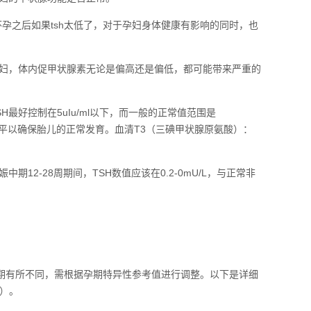
孕之后如果tsh太低了，对于孕妇身体健康有影响的同时，也
妇，体内促甲状腺素无论是偏高还是偏低，都可能带来严重的
最好控制在5uIu/ml以下，而一般的正常值范围是
较低水平以确保胎儿的正常发育。血清T3（三碘甲状腺原氨酸）：
2-28周期间，TSH数值应该在0.2-0mU/L，与正常非
孕期有所不同，需根据孕期特异性参考值进行调整。以下是详细
议）。