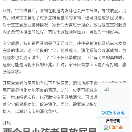
此外，宝宝进食后，食物在肠道内发酵也会产生气体，导致放屁。另
外，如果宝宝食用了过多淀粉含量高的食物，也可能造成多屁现象。
对于宝宝爱放屁这种情况，家长们无需过于担心。放屁是宝宝将肠道
内多余气体排出的过程，有助于减轻肠胃压力，可视为一种好事。
宝宝放屁，特别是声音响亮但无异味时，往往是其消化系统尚未发育
完善的体现。这一阶段的宝宝，随着成长，消化系统会逐渐成熟，放
屁现象也会逐渐减少。当宝宝不仅频繁放屁，且伴有明显的臭味时，
这很可能是消化不良的征兆。此时，家长应留意宝宝是否有打嗝、腹
胀等症状。
开原宝宝老放屁可能有以下几种原因：消化功能不良：宝宝经常放臭
屁可能是消化功能不良的表现。此时，应尽可能减少每次喂奶的奶
量，增加喂奶次数，以帮助宝宝更好地消化。可以通过按摩腹部来改
善宝宝的胃肠功能，促进消化。同时，需要减少脂肪和高蛋白食物的
摄入，以减轻宝宝的消化负担。
QQ技术咨询
QQ技术咨询
产品咨询
产品咨询
开原