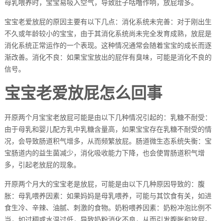
母乳喂养时，宝宝易吸入空气，导致肚子咕噜作响，放屁增多。
宝宝老爱放屁的原因主要有以下几点：消化系统未完善：对于刚出生
不久或年龄较小的宝宝，由于其消化系统尚未完全发育成熟，放屁是
消化系统正常运作的一个表现。这种情况通常会随着宝宝的成长而逐
渐改善。消化不良：如果宝宝放出的屁伴有臭味，可能是消化不良的
信号。
宝宝老爱放屁怎么回事
开原两个月宝宝老放屁可能是由以下几种情况引起的：乳糖不耐受：
由于母乳和婴儿配方乳中乳糖含量高，如果宝宝存在乳糖不耐受的情
况，会导致肠道积气增多，从而频繁放屁。肠道微生态系统失衡：宝
宝肠道内的益生菌减少，消化吸收能力下降，也会使胃肠道积气增
多，引起老放屁的现象。
开原两个月大的宝宝老是放屁，可能是由以下几种原因导致的：腹
胀：母乳喂养因素：如果妈妈是母乳喂养，可能与其饮食有关，如进
食生冷、辛辣、油腻、刺激的食物。奶粉喂养因素：奶粉冲泡比例不
当，如过稠或水温过低，导致奶粉消化不良，从而引发腹胀和放屁。