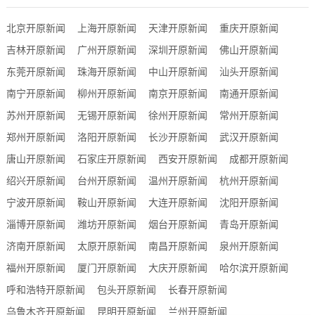
北京开原新闻
上海开原新闻
天津开原新闻
重庆开原新闻
吉林开原新闻
广州开原新闻
深圳开原新闻
佛山开原新闻
东莞开原新闻
珠海开原新闻
中山开原新闻
汕头开原新闻
南宁开原新闻
柳州开原新闻
南京开原新闻
南通开原新闻
苏州开原新闻
无锡开原新闻
徐州开原新闻
常州开原新闻
郑州开原新闻
洛阳开原新闻
长沙开原新闻
武汉开原新闻
唐山开原新闻
石家庄开原新闻
西安开原新闻
成都开原新闻
绍兴开原新闻
台州开原新闻
温州开原新闻
杭州开原新闻
宁波开原新闻
鞍山开原新闻
大连开原新闻
沈阳开原新闻
淄博开原新闻
潍坊开原新闻
烟台开原新闻
青岛开原新闻
济南开原新闻
太原开原新闻
南昌开原新闻
泉州开原新闻
福州开原新闻
厦门开原新闻
大庆开原新闻
哈尔滨开原新闻
呼和浩特开原新闻
包头开原新闻
长春开原新闻
乌鲁木齐开原新闻
昆明开原新闻
兰州开原新闻