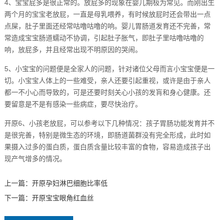
4、宝宝屁多是很正常的。放屁多的现象在婴儿期极为常见。而刚出生
两个月的宝宝老放屁，一直是母乳喂养，有时候放屁时还会带出一点
点屎，肚子里面还经常咕噜咕噜的响。婴儿胃肠道发育还不完善，常
常造成宝宝肠道蠕动不协调，引起肚子胀气，即肚子里咕噜咕噜的
响，放屁多，并且经常出现不明原因的哭闹。
5、小宝宝的问题便是全家人的问题，针对诸位父母而言小宝宝便是一
切。小宝宝人体上的一些难受，亲人还要引起重视，或许是由于亲人
都一不小心而导致的，可是还要时刻关心小孩的发肓和身心健康。还
要留意是不是有感染一些病症，要尽快治疗。
开原6、小孩老放屁，可以参考以下几种情况：孩子胃肠功能发育并不
是很完善，特别是微生态的环境，即肠道菌群没有完全形成，此时如
果摄入过多的蛋白质，蛋白质含量比较丰富的食物，容易造成孩子出
现产气增多的情况。
上一篇：
开原孕妇淋巴细胞比率低
下一篇：
开原宝宝眼角红血丝