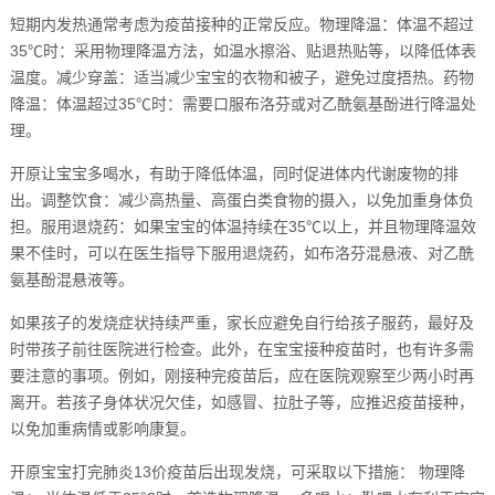
短期内发热通常考虑为疫苗接种的正常反应。物理降温：体温不超过
35℃时：采用物理降温方法，如温水擦浴、贴退热贴等，以降低体表
温度。减少穿盖：适当减少宝宝的衣物和被子，避免过度捂热。药物
降温：体温超过35℃时：需要口服布洛芬或对乙酰氨基酚进行降温处
理。
开原让宝宝多喝水，有助于降低体温，同时促进体内代谢废物的排
出。调整饮食：减少高热量、高蛋白类食物的摄入，以免加重身体负
担。服用退烧药：如果宝宝的体温持续在35℃以上，并且物理降温效
果不佳时，可以在医生指导下服用退烧药，如布洛芬混悬液、对乙酰
氨基酚混悬液等。
如果孩子的发烧症状持续严重，家长应避免自行给孩子服药，最好及
时带孩子前往医院进行检查。此外，在宝宝接种疫苗时，也有许多需
要注意的事项。例如，刚接种完疫苗后，应在医院观察至少两小时再
离开。若孩子身体状况欠佳，如感冒、拉肚子等，应推迟疫苗接种，
以免加重病情或影响康复。
开原宝宝打完肺炎13价疫苗后出现发烧，可采取以下措施： 物理降