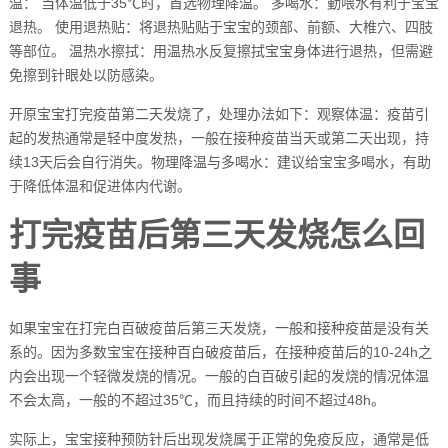
温： 当体温低于35℃时，首选物理降温。 多喝水：勤喂水有利于宝宝
退热。 使用退热贴：将退热贴贴于宝宝的颈部、前额、大椎穴、四肢
等部位。 温热水擦拭：用温热水反复擦拭宝宝身体进行退热，但需避
免擦到针眼处以防感染。
开原宝宝打完疫苗第二天发烧了，处理办法如下：观察体温：疫苗引
起的发热通常是轻中度发热，一般在接种疫苗当天或第二天出现，持
续13天后会自行消失。物理降温与多喝水：建议给宝宝多喝水，有助
于降低体温和促进体内代谢。
打完疫苗后第三天发烧怎么回
事
如果宝宝在打完白百破疫苗后第三天发烧，一般和接种疫苗是没有关
系的。因为多数宝宝在接种百白破疫苗后，在接种疫苗后的10-24h之
内会出现一个轻微发烧的情况。一般的白百破引起的发烧的情况体温
不会太高，一般的不超过35℃，而且持续的时间不超过48h。
实际上，宝宝接种预防针后出现发烧属于正常的免疫反应，通常是低