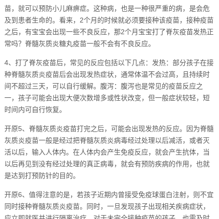
苗，就可以预防小儿麻痹症。这种病，也是一种很严重的病，是会危
及到患者生命的。看来，2个月的时候就必须要接种该疫苗，接种疫苗
之后，有宝宝会出现一些不良反应，那2个月宝宝打了脊灰疫苗发热正
常吗？脊髓灰质炎糖丸疫苗一般不会有不良反应。
4、打了脊灰疫苗后，常见的反应包括以下几点：发热：部分孩子在接
种脊髓灰质炎疫苗后会出现发热症状，通常体温不会过高，且持续时
间不超过三天，可以自行缓解。腹泻：腹泻也是常见的疫苗反应之
一，孩子可能会出现大便次数增多或性状改变，但一般症状较轻，短
时间内可自行恢复。
开原5、脊髓灰质炎疫苗打完之后，可能会出现发热的反应。因为脊髓
灰质炎疫苗一般是经过把脊髓灰质炎病毒经过处理以后减活，或者灭
活以后，输入人体内。在人体内会产生免疫反应，就会产生抗体，当
以后再见到没有经过处理的真正病毒，就会有预防疾病的作用，也就
是达到打预防针的目的。
开原6、值得注意的是，若孩子近期内曾接受免疫球蛋白注射，则不宜
同时接种脊髓灰质炎疫苗。同时，一旦发现孩子出现相关疾病症状，
应立即就医并进行隔离治疗。对于未完全接种疫苗的孩子，也需及时