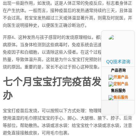
出现一些副作用，如发烧。这是人体正常的免疫反应，标志着身体正
在产生抗体。一般而言，接种疫苗后的发热通常持续约三天，且体温
不会过高。若宝宝发热超过三天或体温显著升高，则需及时就医，并
向医生说明接种史，以便医生正确诊断治疗。
开原4、这种发热与孩子感冒时的发烧原理相似，都是免疫系统在对抗
病原体。当身体检测到这些病毒时，免疫系统会迅速行动，释放各种
免疫因子和白细胞，以清除这些入侵者。在这个过程中，身体会产生
热量，导致体温升高，这就是为什么宝宝打完预防针后可能会出现低
QQ技术咨询
QQ技术咨询
烧的原因。重要的是，家长不必过于担心这种现象。
产品咨询
产品咨询
七个月宝宝打完疫苗发烧怎么
售后服务
售后服务
办
宝宝打疫苗后发烧，可以按照以下方式处理：物理降温：擦拭降温：
使用温湿的毛巾擦拭宝宝的手心、脚心、大腿根、腋下、脖子、后背
等部位，帮助散热。冰袋或凉水袋：给宝宝枕个冰袋或凉水袋，注意
避免直接接触皮肤，可用毛巾包裹。